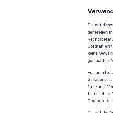
Verwend
Die auf dies
generellen I
Rechtsberatu
Sorgfalt ers
keine Gewähr 
gemachten A
Für unmittel
Schadensersa
Nutzung, Ver
fairesLeben 
Computers du
Die auf der 