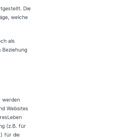
gestellt. Die
räge, welche
ch als
n Beziehung
r werden
und Websites
iresLeben
 (z.B. für
) für die