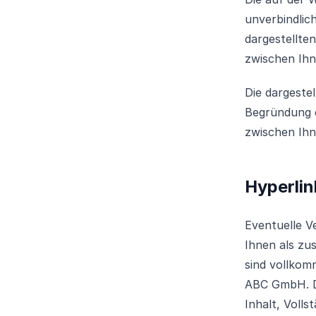
unverbindlic
dargestellte
zwischen Ih
Die dargeste
Begründung 
zwischen Ih
Hyperlin
Eventuelle V
Ihnen als zu
sind vollkom
ABC GmbH. D
Inhalt, Volls