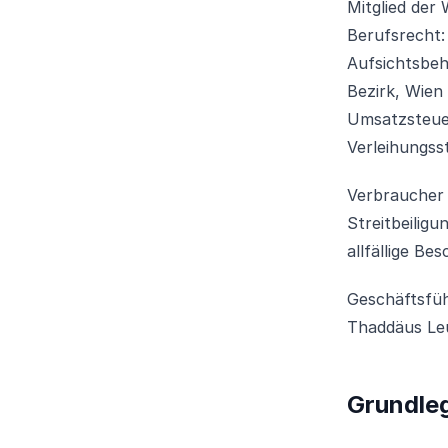
Mitglied der
Berufsrecht:
Aufsichtsbeh
Bezirk, Wien
Umsatzsteue
Verleihungss
Verbraucher 
Streitbeiligu
allfällige B
Geschäftsfü
Thaddäus Le
Grundle