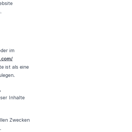
ebsite
.
eder im
h.com/
 ist als eine
legen.
,
ser Inhalte
ellen Zwecken
.