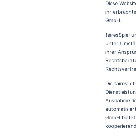
Diese Websit
ihr erbrachte
GmbH.
fairesSpiel u
unter Umstän
ihrer Ansprüc
Rechtsberatu
Rechtsvertre
Die fairesLe
Dienstleistu
Ausnahme der
automatisier
GmbH bietet 
kooperierend