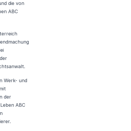
und die von
eben ABC
terreich
eltendmachung
ei
der
chtsanwalt.
on Werk- und
mit
n der
esLeben ABC
in
erer.