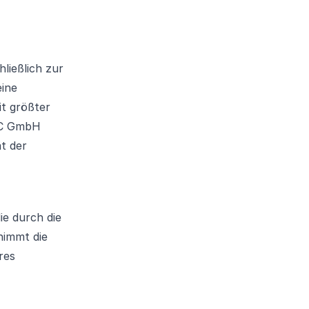
ließlich zur
eine
t größter
ABC GmbH
ät der
ie durch die
nimmt die
res